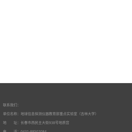
联系我们：
单位名称：
地球信息探测仪器教育部重点实验室（吉林大学）
地 址：长春市西民主大街938号地质宫
电 话：0431-88502084