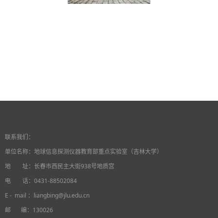
联系我们：
单位名称：
地球信息探测仪器教育部重点实验室（吉林大学）
地 址：长春市西民主大街938号地质宫
电 话：0431-88502084
E - mail ：liangbing@jlu.edu.cn
邮 编：130026