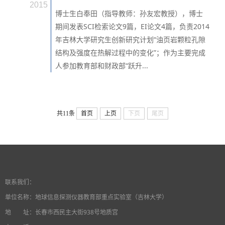
2015
博士生白奉田（指导教师：孙友宏教授），博士
期间发表SCI检索论文9篇，EI论文4篇，负责2014
年吉林大学研究生创新研究计划“油页岩颗粒孔隙
结构及强度在热解过程中的变化”；作为主要完成
人参加教育部和财政部“跃升...
共11条
首页
上页
下页
尾页
联系我们：
单位名称：
地球信息探测仪器教育部重点实验室（吉林大学）
地 址：长春市西民主大街938号地质宫